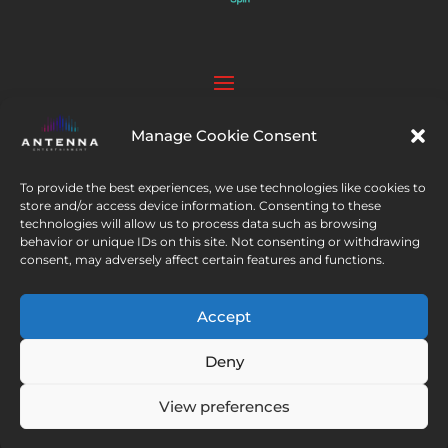
Manage Cookie Consent
Polub nas
To provide the best experiences, we use technologies like cookies to
store and/or access device information. Consenting to these
technologies will allow us to process data such as browsing
behavior or unique IDs on this site. Not consenting or withdrawing
consent, may adversely affect certain features and functions.
© 2026 CEE Thematics BV. All rights
reserved. AXN’s logo trademark is under the
Accept
license of AXN Network, Inc.
Deny
View preferences